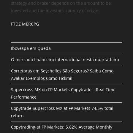
strategy and broker depends on the amount to be
invested and the investor’s country of origin.
FTDZ MERCPG
Ibovespa em Queda
O mercado financeiro internacional nesta quarta-feira
Corretoras em Seychelles São Seguras? Saiba Como
Avaliar Exemplos Como Tickmill
Supercross MX on FP Markets Copytrade – Real Time
Performance
Copytrade Supercross MX at FP Markets 74.5% total
return
Copytrading at FP Markets: 5.82% Average Monthly