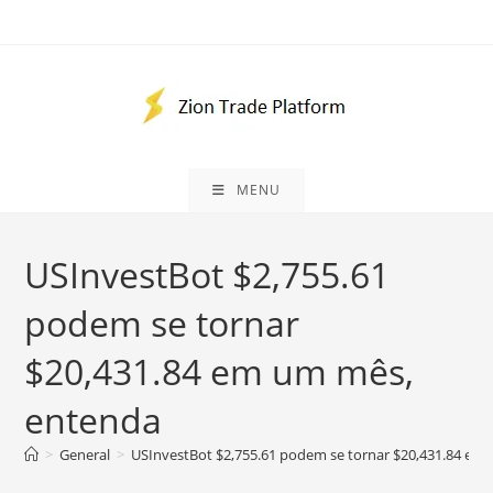
Skip
to
content
MENU
USInvestBot $2,755.61
podem se tornar
$20,431.84 em um mês,
entenda
>
General
>
USInvestBot $2,755.61 podem se tornar $20,431.84 em