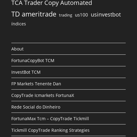
TCA Trader Copy Automated
TD ameritrade
usinvestbot
us100
trading
índices
About
FortunaCopyBot TCM
InvestBot TCM
FP Markets Tenente Dan
CopyTrade Icmarkets FortunaX
Rede Social do Dinheiro
FortunaMax Tcm – CopyTrade Tickmill
Tickmill CopyTrade Ranking Strategies