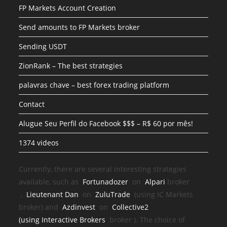
FP Markets Account Creation
Send amounts to FP Markets broker
Sending USDT
ZionRank – The best strategies
palavras chave – best forex trading platform
Contact
Alugue Seu Perfil do Facebook $$$ – R$ 60 por mês!
1374 videos
Currently, there are several interesting strategies
available, such as
Fortunadozer
on
Alpari
broker
,
Lieutenant Dan
on
ZuluTrade
(using IC Markets
broker) and
Azdinvest
on
Collective2
(using
Interactive Brokers
broker
). The choice of