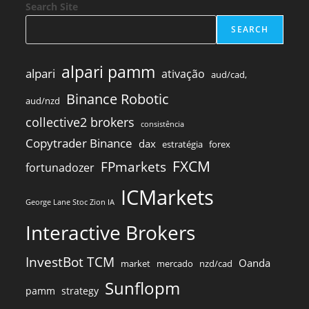
Search Site
SEARCH
alpari pamm
alpari
ativação
aud/cad,
Binance Robotic
aud/nzd
collective2 brokers
consistência
Copytrader Binance
dax
estratégia
forex
FXCM
FPmarkets
fortunadozer
ICMarkets
George Lane Stoc Zion IA
Interactive Brokers
InvestBot TCM
Oanda
market
mercado
nzd/cad
Sunflopm
pamm
strategy