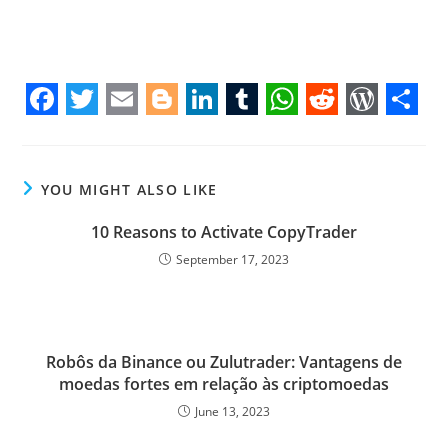
F
T
E
B
L
T
W
R
W
S
a
w
m
l
i
u
h
e
o
h
c
i
a
o
n
m
a
d
r
a
YOU MIGHT ALSO LIKE
e
t
i
g
k
b
t
d
d
r
10 Reasons to Activate CopyTrader
b
t
l
g
e
l
s
i
P
e
September 17, 2023
o
e
e
d
r
A
t
r
o
r
r
I
p
e
k
n
p
s
Robôs da Binance ou Zulutrader: Vantagens de
s
moedas fortes em relação às criptomoedas
June 13, 2023