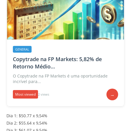
GENERAL
Copytrade na FP Markets: 5,82% de
Retorno Médio...
O Copytrade na FP Markets é uma oportunidade
incrível para...
→
Most viewed
2 views
Dia 1: $50.77 x 9,54%
Dia 2: $55.64 x 9,54%
Dia 3: $61.07 x 9,54%