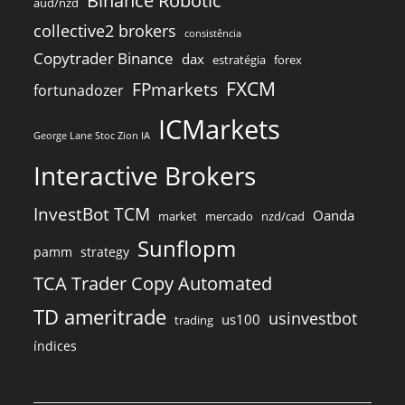
Binance Robotic
aud/nzd
collective2 brokers
consistência
Copytrader Binance
dax
estratégia
forex
FXCM
FPmarkets
fortunadozer
ICMarkets
George Lane Stoc Zion IA
Interactive Brokers
InvestBot TCM
Oanda
market
mercado
nzd/cad
Sunflopm
pamm
strategy
TCA Trader Copy Automated
TD ameritrade
usinvestbot
us100
trading
índices