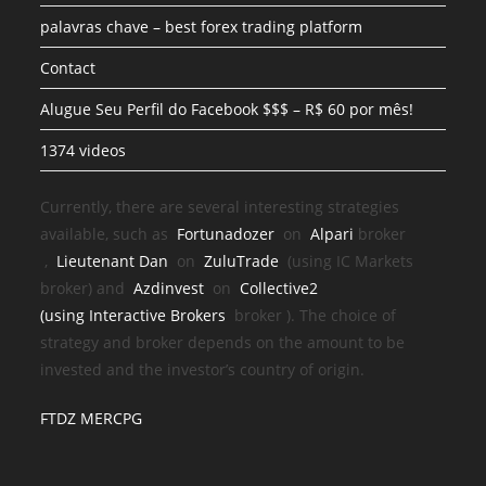
palavras chave – best forex trading platform
Contact
Alugue Seu Perfil do Facebook $$$ – R$ 60 por mês!
1374 videos
Currently, there are several interesting strategies
available, such as
Fortunadozer
on
Alpari
broker
,
Lieutenant Dan
on
ZuluTrade
(using IC Markets
broker) and
Azdinvest
on
Collective2
(using
Interactive Brokers
broker
). The choice of
strategy and broker depends on the amount to be
invested and the investor’s country of origin.
FTDZ MERCPG