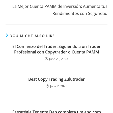
o
r
r
I
p
e
k
n
p
s
La Mejor Cuenta PAMM de Inversión: Aumenta tus
Rendimientos con Seguridad
s
YOU MIGHT ALSO LIKE
El Comienzo del Trader: Siguiendo a un Trader
Profesional con Copytrader o Cuenta PAMM
June 23, 2023
Best Copy Trading Zulutrader
June 2, 2023
Estratégia Tenente Dan completa um ano com