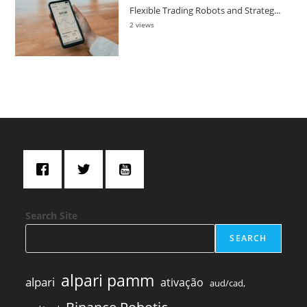
Flexible Trading Robots and Strateg...
2 views
Search Site
SEARCH
alpari pamm
alpari
ativação
aud/cad,