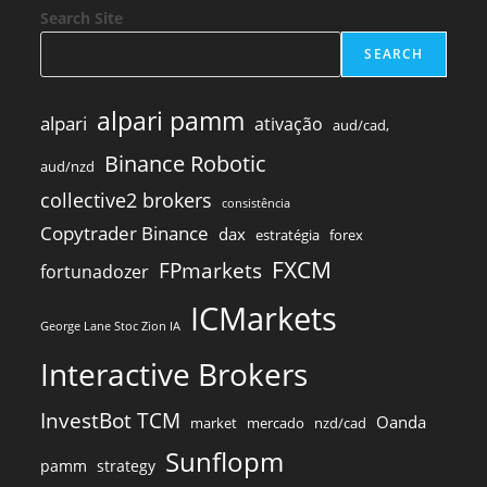
Search Site
SEARCH
alpari pamm
alpari
ativação
aud/cad,
Binance Robotic
aud/nzd
collective2 brokers
consistência
Copytrader Binance
dax
estratégia
forex
FXCM
FPmarkets
fortunadozer
ICMarkets
George Lane Stoc Zion IA
Interactive Brokers
InvestBot TCM
Oanda
market
mercado
nzd/cad
Sunflopm
pamm
strategy