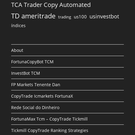
TCA Trader Copy Automated
TD ameritrade
usinvestbot
us100
trading
índices
About
FortunaCopyBot TCM
InvestBot TCM
FP Markets Tenente Dan
CopyTrade Icmarkets FortunaX
Rede Social do Dinheiro
FortunaMax Tcm – CopyTrade Tickmill
Tickmill CopyTrade Ranking Strategies