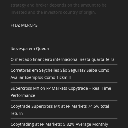
strategy and broker depends on the amount to be
invested and the investor’s country of origin.
FTDZ MERCPG
Ibovespa em Queda
O mercado financeiro internacional nesta quarta-feira
Corretoras em Seychelles São Seguras? Saiba Como
Avaliar Exemplos Como Tickmill
Supercross MX on FP Markets Copytrade – Real Time
Performance
Copytrade Supercross MX at FP Markets 74.5% total
return
Copytrading at FP Markets: 5.82% Average Monthly