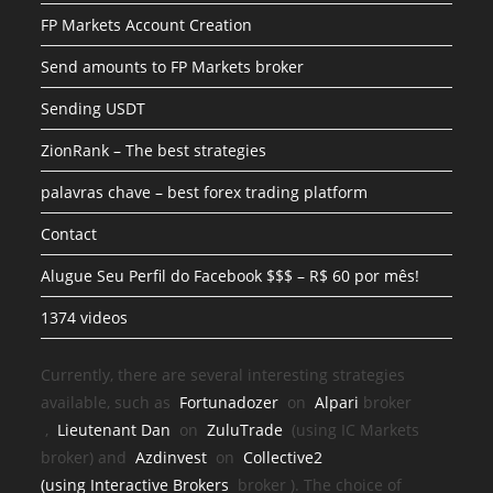
FP Markets Account Creation
Send amounts to FP Markets broker
Sending USDT
ZionRank – The best strategies
palavras chave – best forex trading platform
Contact
Alugue Seu Perfil do Facebook $$$ – R$ 60 por mês!
1374 videos
Currently, there are several interesting strategies
available, such as
Fortunadozer
on
Alpari
broker
,
Lieutenant Dan
on
ZuluTrade
(using IC Markets
broker) and
Azdinvest
on
Collective2
(using
Interactive Brokers
broker
). The choice of