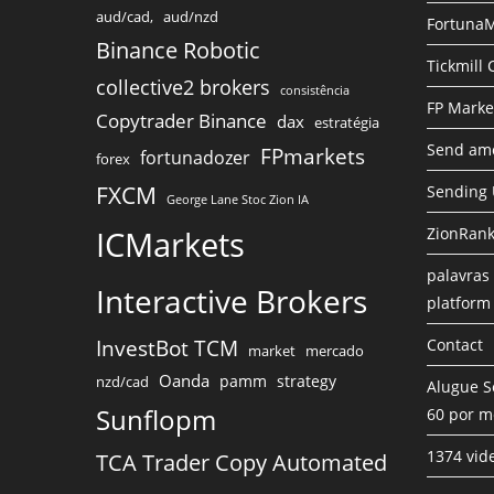
aud/cad,
aud/nzd
FortunaM
Binance Robotic
Tickmill
collective2 brokers
consistência
FP Marke
Copytrader Binance
dax
estratégia
Send amo
FPmarkets
fortunadozer
forex
FXCM
Sending
George Lane Stoc Zion IA
ICMarkets
ZionRank
palavras 
Interactive Brokers
platform
InvestBot TCM
Contact
market
mercado
Oanda
pamm
strategy
nzd/cad
Alugue S
Sunflopm
60 por m
1374 vid
TCA Trader Copy Automated