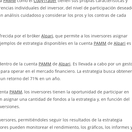
ta
PAMM
como el
CopyTrader
tienen sus propias características y
rencias individuales del inversor, del nivel de participación desead
un análisis cuidadoso y considerar los pros y los contras de cada
frecida por el bróker
Alpari
, que permite a los inversores asignar
ejemplos de estrategia disponibles en la cuenta
PAMM
de
Alpari
es
 dentro de la cuenta
PAMM
de
Alpari
. Es llevada a cabo por un gest
 para operar en el mercado financiero. La estrategia busca obtener
 un retorno del 71% en un año.
uenta
PAMM
, los inversores tienen la oportunidad de participar en
n asignar una cantidad de fondos a la estrategia y, en función del
versiones.
versores, permitiéndoles seguir los resultados de la estrategia
ores pueden monitorear el rendimiento, los gráficos, los informes 