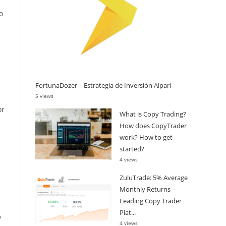
o
FortunaDozer – Estrategia de Inversión Alpari
5 views
or
What is Copy Trading?
How does CopyTrader
work? How to get
started?
4 views
ZuluTrade: 5% Average
Monthly Returns –
Leading Copy Trader
Plat...
y
4 views