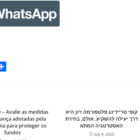
S
h
a
r
 – Avalie as medidas
קופי טריידינג פלטפורמה זיון היא
e
ança adotadas pela
דרך יעילה להשקיע. אולם, בחירת
ma para proteger os
האסטרטגיה המתא
fundos
July 4, 2023