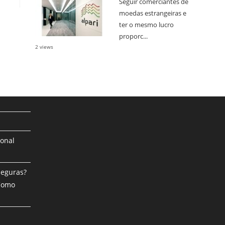
Seguir comerciantes de
moedas estrangeiras e
ter o mesmo lucro
proporc...
2 views
ional
Seguras?
 Como