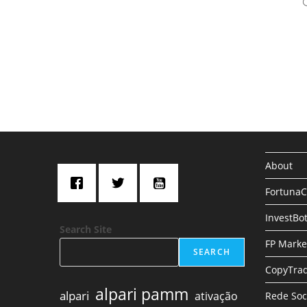
k
n
p
s
s
About
Fortuna
InvestBo
Search Site
FP Marke
SEARCH
CopyTrad
alpari pamm
alpari
ativação
Rede Soc