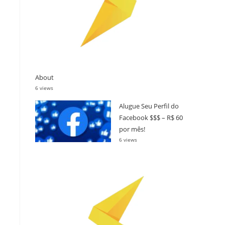
About
6 views
Alugue Seu Perfil do
Facebook $$$ – R$ 60
por mês!
6 views