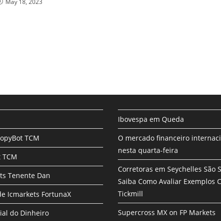
May 18, 2023
Ibovespa em Queda
CopyBot TCM
O mercado financeiro internac
nesta quarta-feira
t TCM
Corretoras em Seychelles São 
ts Tenente Dan
Saiba Como Avaliar Exemplos
Tickmill
e Icmarkets FortunaX
Supercross MX on FP Markets
ial do Dinheiro