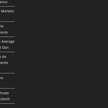
mance
P Markets
82%
ieute
% Average
t Dan
% de
nente
ra
ytrade
ckmill