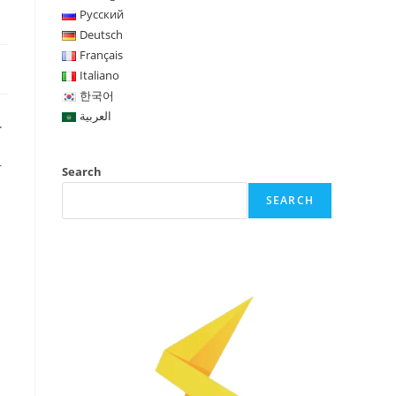
Русский
Deutsch
Français
Italiano
한국어
العربية
.
r
Search
SEARCH