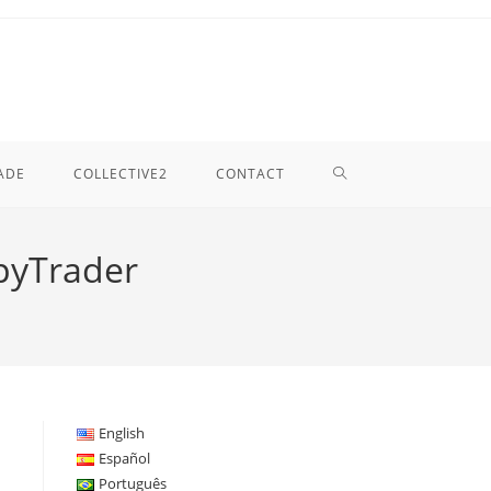
TOGGLE
ADE
COLLECTIVE2
CONTACT
WEBSITE
pyTrader
SEARCH
English
Español
Português