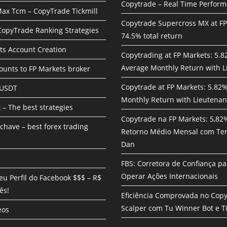
Copytrade – Real Time Perfor
ax Tcm – CopyTrade Tickmill
Copytrade Supercross MX at F
 CopyTrade Ranking Strategies
74.5% total return
ts Account Creation
Copytrading at FP Markets: 5.
Average Monthly Return with L
unts to FP Markets broker
Copytrade at FP Markets: 5.82
 USDT
Monthly Return with Lieutenan
 – The best strategies
Copytrade na FP Markets: 5,82
chave – best forex trading
Retorno Médio Mensal com Te
Dan
FBS: Corretora de Confiança pa
Operar Ações Internacionais
eu Perfil do Facebook $$$ – R$
ês!
Eficiência Comprovada no Cop
Scalper com Tu Winner Bot e Ti
eos