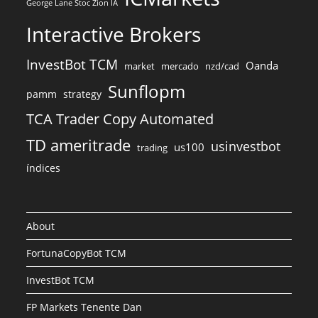
George Lane Stoc Zion IA
Interactive Brokers
InvestBot TCM
Oanda
market
mercado
nzd/cad
Sunflopm
pamm
strategy
TCA Trader Copy Automated
TD ameritrade
usinvestbot
us100
trading
índices
About
FortunaCopyBot TCM
InvestBot TCM
FP Markets Tenente Dan