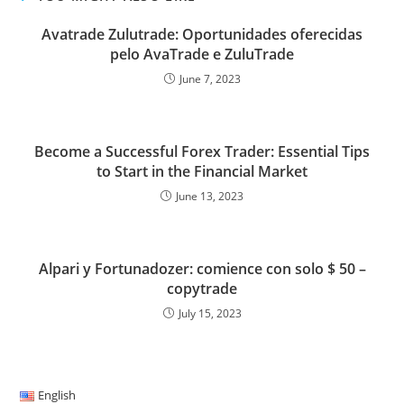
c
i
a
o
n
m
a
d
r
a
e
t
i
g
k
b
t
d
d
r
Avatrade Zulutrade: Oportunidades oferecidas
b
t
l
g
e
l
s
i
P
e
pelo AvaTrade e ZuluTrade
o
e
e
d
r
A
t
r
June 7, 2023
o
r
r
I
p
e
k
n
p
s
Become a Successful Forex Trader: Essential Tips
s
to Start in the Financial Market
June 13, 2023
Alpari y Fortunadozer: comience con solo $ 50 –
copytrade
July 15, 2023
English