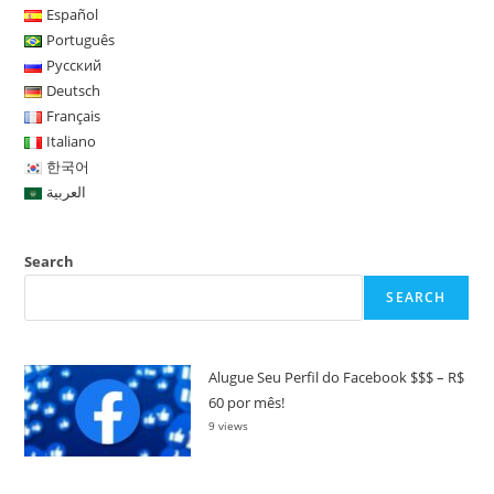
Español
Português
Русский
Deutsch
Français
Italiano
한국어
العربية
Search
SEARCH
Alugue Seu Perfil do Facebook $$$ – R$
60 por mês!
9 views