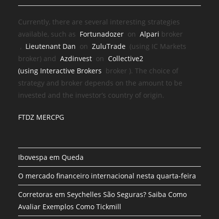
Currently, there are several interesting strategies
available, such as
Fortunadozer
on
Alpari
broker
,
Lieutenant Dan
on
ZuluTrade
(using IC Markets
broker) and
Azdinvest
on
Collective2
(using
Interactive Brokers
broker
). The choice of
strategy and broker depends on the amount to be
invested and the investor’s country of origin.
FTDZ MERCPG
Ibovespa em Queda
O mercado financeiro internacional nesta quarta-feira
Corretoras em Seychelles São Seguras? Saiba Como
Avaliar Exemplos Como Tickmill