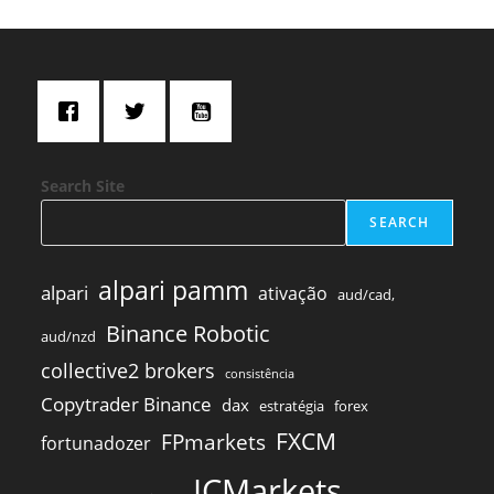
Search Site
SEARCH
alpari pamm
alpari
ativação
aud/cad,
Binance Robotic
aud/nzd
collective2 brokers
consistência
Copytrader Binance
dax
estratégia
forex
FXCM
FPmarkets
fortunadozer
ICMarkets