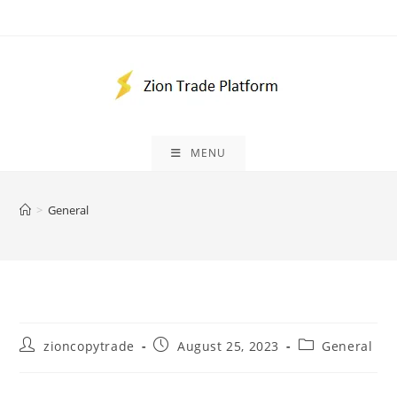
Skip
to
content
MENU
>
General
Post
Post
Post
zioncopytrade
August 25, 2023
General
author:
published:
category: