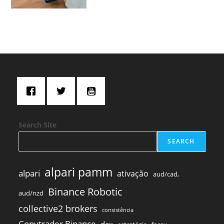
Search Site
SEARCH
alpari pamm
alpari
ativação
aud/cad,
Binance Robotic
aud/nzd
collective2 brokers
consistência
Copytrader Binance