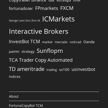
dax
estratégia
forex
FXCM
FPmarkets
fortunadozer
ICMarkets
George Lane Stoc Zion IA
Interactive Brokers
InvestBot TCM
Oanda
market
mercado
nzd/cad
Sunflopm
pamm
strategy
TCA Trader Copy Automated
TD ameritrade
usinvestbot
us100
trading
índices
About
FortunaCopyBot TCM