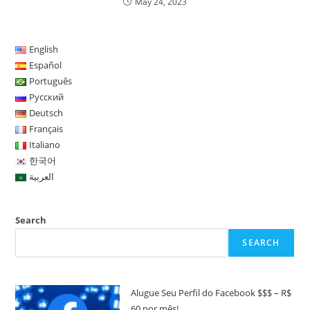
May 24, 2023
English
Español
Português
Русский
Deutsch
Français
Italiano
한국어
العربية
Search
SEARCH
Alugue Seu Perfil do Facebook $$$ – R$
60 por mês!