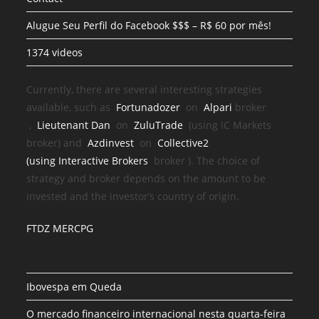
Alugue Seu Perfil do Facebook $$$ – R$ 60 por mês!
1374 videos
Currently, there are several interesting strategies
available, such as
Fortunadozer
on
Alpari
broker
,
Lieutenant Dan
on
ZuluTrade
(using IC Markets
broker) and
Azdinvest
on
Collective2
(using
Interactive Brokers
broker
). The choice of
strategy and broker depends on the amount to be
invested and the investor’s country of origin.
FTDZ MERCPG
Ibovespa em Queda
O mercado financeiro internacional nesta quarta-feira