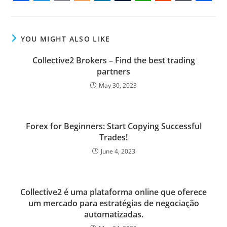
F
T
E
B
L
T
W
R
W
S
a
w
m
l
i
u
h
e
o
h
c
i
a
o
n
m
a
d
r
a
YOU MIGHT ALSO LIKE
e
t
i
g
k
b
t
d
d
r
Collective2 Brokers – Find the best trading
b
t
l
g
e
l
s
i
P
e
partners
o
e
e
d
r
A
t
r
May 30, 2023
o
r
r
I
p
e
k
n
p
s
Forex for Beginners: Start Copying Successful
s
Trades!
June 4, 2023
Collective2 é uma plataforma online que oferece
um mercado para estratégias de negociação
automatizadas.