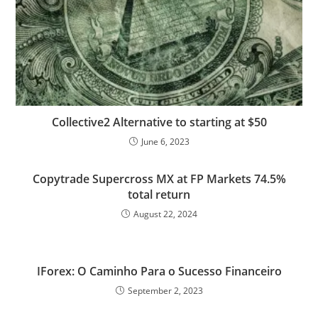
k
n
p
s
s
Collective2 Alternative to starting at $50
June 6, 2023
Copytrade Supercross MX at FP Markets 74.5%
total return
August 22, 2024
IForex: O Caminho Para o Sucesso Financeiro
September 2, 2023