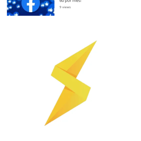
60 por mês!
9 views