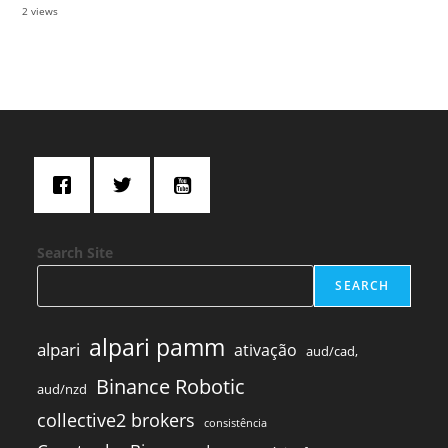
2 views
Search Site
SEARCH
alpari pamm
alpari
ativação
aud/cad,
Binance Robotic
aud/nzd
collective2 brokers
consistência