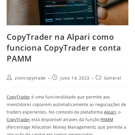
CopyTrader na Alpari como
funciona CopyTrader e conta
PAMM
Post
Post
Post
zioncopytrade
June 14, 2023
General
author:
published:
category:
CopyTrader
é uma funcionalidade que permite aos
investidores copiarem automaticamente as negociações de
traders experientes. No contexto da plataforma
Alpari
, o
CopyTrader
está disponível através da função
PAMM
(Percentage Allocation Money Management), que permite a
alocação de capital em contas gerenciadas.