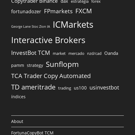
Copytrader Binance
dax
estratégia
forex
FXCM
FPmarkets
fortunadozer
ICMarkets
George Lane Stoc Zion IA
Interactive Brokers
InvestBot TCM
Oanda
market
mercado
nzd/cad
Sunflopm
pamm
strategy
TCA Trader Copy Automated
TD ameritrade
usinvestbot
us100
trading
índices
About
FortunaCopyBot TCM